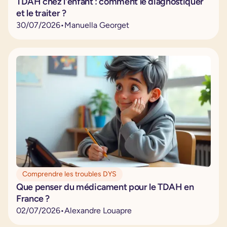
TDAH chez l'enfant : comment le diagnostiquer
et le traiter ?
30
/
07
/
2026
•
Manuella Georget
Comprendre les troubles DYS
Que penser du médicament pour le TDAH en
France ?
02
/
07
/
2026
•
Alexandre Louapre