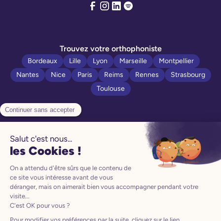
Trouvez votre orthophoniste
Bordeaux
Lille
Lyon
Marseille
Montpellier
Nantes
Nice
Paris
Reims
Rennes
Strasbourg
Toulouse
Politique de confidentialité
Manuel d’utilisation
Mentions légales
CGV
CGU
Préférences Cookies
Le produit Poppins est un dispositif médical de classe I
conformément au Règlement 2017/745 (EU), et porte en ce titre