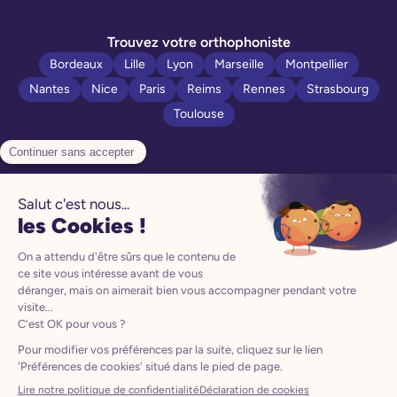
Trouvez votre orthophoniste
Bordeaux
Lille
Lyon
Marseille
Montpellier
Nantes
Nice
Paris
Reims
Rennes
Strasbourg
Toulouse
Politique de confidentialité
Manuel d’utilisation
Mentions légales
CGV
CGU
Préférences Cookies
Le produit Poppins est un dispositif médical de classe I
conformément au Règlement 2017/745 (EU), et porte en ce titre
le marquage CE.
Veuillez lire attentivement les instructions figurant dans le guide