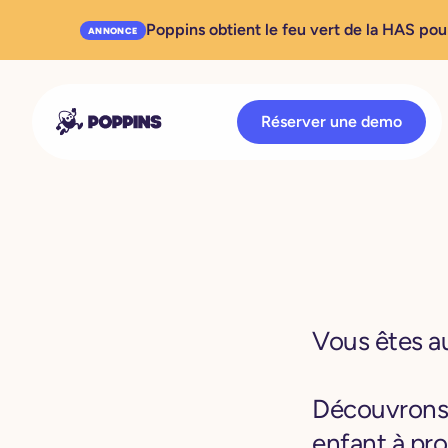
Poppins obtient le feu vert de la HAS pou
ANNONCE
Réserver une demo