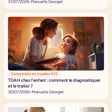
31
/
07
/
2026
•
Manuella Georget
Comprendre les troubles DYS
TDAH chez l'enfant : comment le diagnostiquer
et le traiter ?
30
/
07
/
2026
•
Manuella Georget