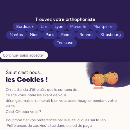
Trouvez votre orthophoniste
Bordeaux
Lille
Lyon
Marseille
Montpellier
Nantes
Nice
Paris
Reims
Rennes
Strasbourg
Toulouse
Politique de confidentialité
Manuel d’utilisation
Mentions légales
CGV
CGU
Préférences Cookies
Le produit Poppins est un dispositif médical de classe I
conformément au Règlement 2017/745 (EU), et porte en ce titre
le marquage CE.