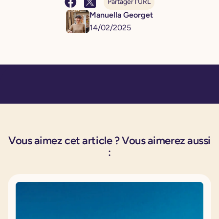
Partager l'URL
Manuella Georget
14
/
02
/
2025
Vous aimez cet article ? Vous aimerez aussi
: