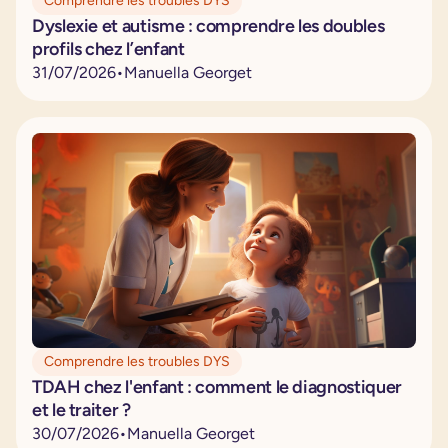
Comprendre les troubles DYS
Dyslexie et autisme : comprendre les doubles
profils chez l’enfant
31
/
07
/
2026
•
Manuella Georget
Comprendre les troubles DYS
TDAH chez l'enfant : comment le diagnostiquer
et le traiter ?
30
/
07
/
2026
•
Manuella Georget