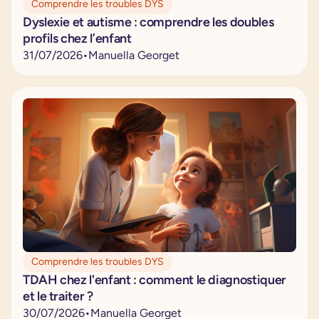
Comprendre les troubles DYS
Dyslexie et autisme : comprendre les doubles
profils chez l’enfant
31
/
07
/
2026
•
Manuella Georget
Comprendre les troubles DYS
TDAH chez l'enfant : comment le diagnostiquer
et le traiter ?
30
/
07
/
2026
•
Manuella Georget