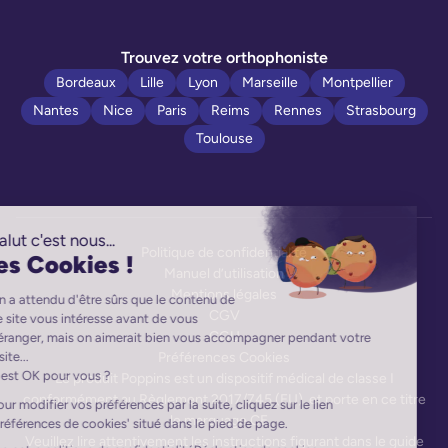
Trouvez votre orthophoniste
Bordeaux
Lille
Lyon
Marseille
Montpellier
Nantes
Nice
Paris
Reims
Rennes
Strasbourg
Toulouse
Politique de confidentialité
Manuel d’utilisation
Mentions légales
CGV
CGU
Préférences Cookies
Le produit Poppins est un dispositif médical de classe I
conformément au Règlement 2017/745 (EU), et porte en ce titre
le marquage CE.
Veuillez lire attentivement les instructions figurant dans le guide