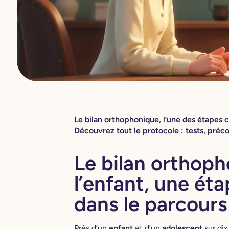
Le bilan orthophonique, l’une des étapes cl
Découvrez tout le protocole : tests, précon
Le bilan orthop
l’enfant, une éta
dans le parcours
Près d’un
enfant
et d’un
adolescent
sur dix