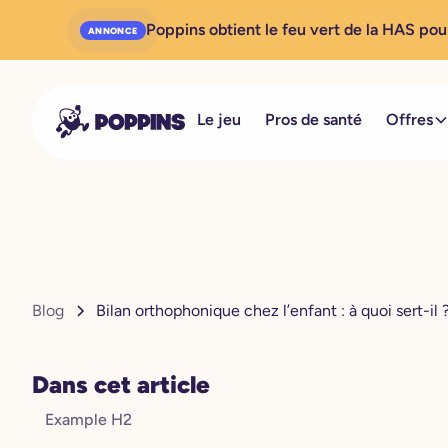
Poppins obtient le feu vert de la HAS pou
ANNONCE
Le jeu
Pros de santé
Offres
Blog
Bilan orthophonique chez l’enfant : à quoi sert-il 
Dans cet article
Example H2