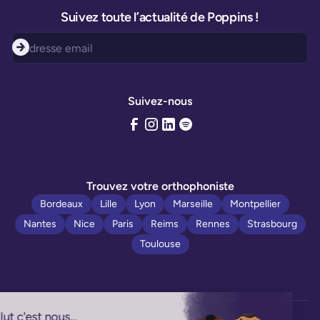
Suivez toute l’actualité de Poppins !
Suivez-nous
Trouvez votre orthophoniste
Bordeaux
Lille
Lyon
Marseille
Montpellier
Nantes
Nice
Paris
Reims
Rennes
Strasbourg
Toulouse