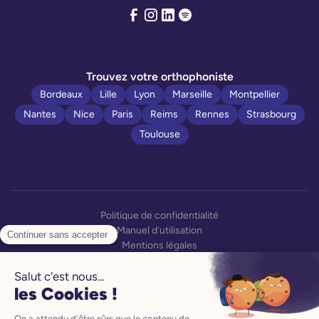
Trouvez votre orthophoniste
Bordeaux
Lille
Lyon
Marseille
Montpellier
Nantes
Nice
Paris
Reims
Rennes
Strasbourg
Toulouse
Politique de confidentialité
Manuel d’utilisation
Mentions légales
CGV
CGU
Préférences Cookies
Le produit Poppins est un dispositif médical de classe I