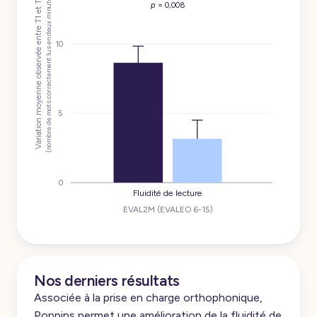
(nombre de mots correctement lus en deux minutes)
Variation moyenne observée entre T1 et T2
p
= 0,008
10
5
0
Fluidité de lecture
EVAL2M (EVALEO 6-15)
Nos derniers résultats
Associée à la prise en charge orthophonique,
Poppins permet une amélioration de la fluidité de