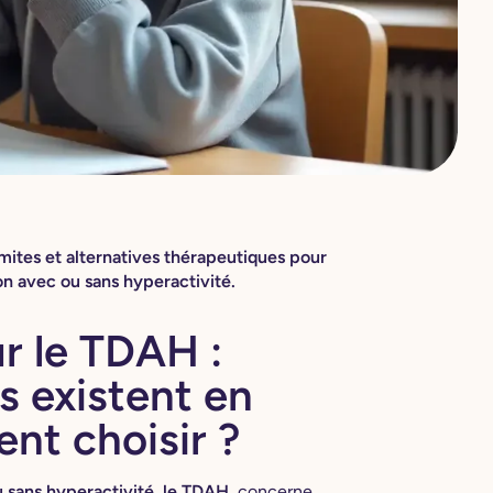
mites et alternatives thérapeutiques pour
ion avec ou sans hyperactivité.
 le TDAH :
s existent en
nt choisir ?
ou sans hyperactivité, le TDAH,
concerne