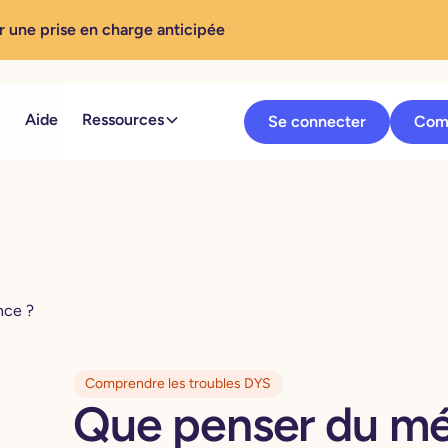
r une prise en charge anticipée
Aide
Ressources
Se connecter
Com
nce ?
Comprendre les troubles DYS
Que penser du mé