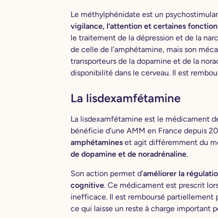
Le méthylphénidate est un psychostimulant
vigilance, l’attention et certaines fonctio
le traitement de la dépression et de la na
de celle de l’amphétamine, mais son mécani
transporteurs de la dopamine et de la nora
disponibilité dans le cerveau. Il est rembo
La lisdexamfétamine
La lisdexamfétamine est le médicament de
bénéficie d’une AMM en France depuis 2025
amphétamines
et agit différemment du mé
de dopamine et de noradrénaline
.
Son action permet d’
améliorer la régulatio
cognitive
. Ce médicament est prescrit lor
inefficace. Il est remboursé partiellement 
ce qui laisse un reste à charge important po