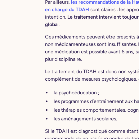
Par ailleurs,
les recommandations de la Hau
en charge du TDAH
sont claires : les app
intention.
Le traitement intervient touj
global
.
Ces médicaments peuvent être prescrits à pa
non médicamenteuses sont insuffisantes. D
une médication est possible avant 6 ans, s
pluridisciplinaire.
Le traitement du TDAH est donc non systém
complément de mesures psychologiques, 
la psychoéducation ;
les programmes d’entraînement aux hab
les thérapies comportementales, cogn
les aménagements scolaires.
Si le TDAH est diagnostiqué comme étant d
recommande de ne pas faire perdre de temp