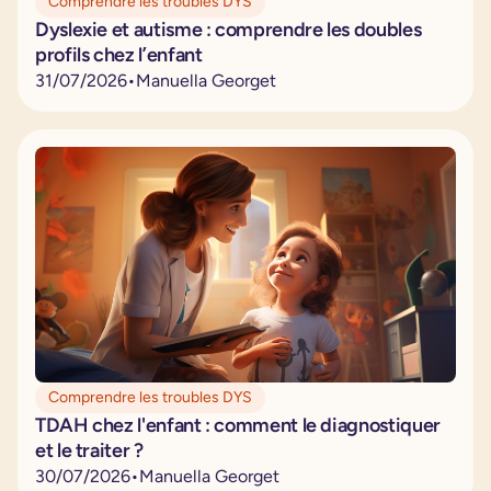
Comprendre les troubles DYS
Dyslexie et autisme : comprendre les doubles
profils chez l’enfant
31
/
07
/
2026
•
Manuella Georget
Comprendre les troubles DYS
TDAH chez l'enfant : comment le diagnostiquer
et le traiter ?
30
/
07
/
2026
•
Manuella Georget