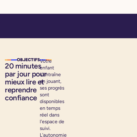
OBJECTIFS
Votre
20 minutes
enfant
par jour pour
s'entraîne
mieux lire et
en jouant,
ses progrès
reprendre
sont
confiance
disponibles
en temps
réel dans
l'espace de
suivi.
L'autonomie