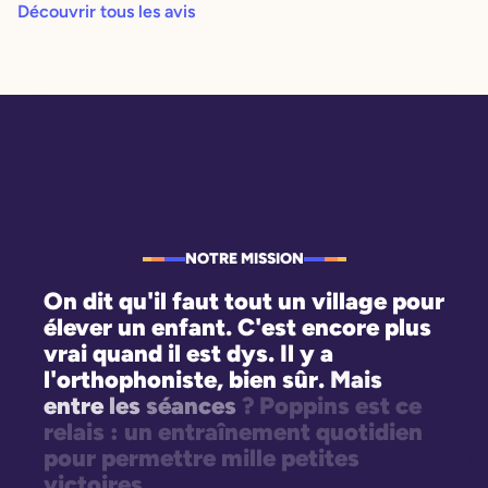
Découvrir tous les avis
NOTRE MISSION
On
dit
qu'il
faut
tout
un
village
pour
élever
un
enfant.
C'est
encore
plus
vrai
quand
il
est
dys.
Il
y
a
l'orthophoniste,
bien
sûr.
Mais
entre
les
séances
?
Poppins
est
ce
relais
:
un
entraînement
quotidien
pour
permettre
mille
petites
victoires.