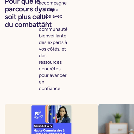
Pour que le
accompagne
parcours dys ne
à chaque
soit plus celui
étape avec
une
du combattant
communauté
bienveillante,
des experts à
vos côtés, et
des
ressources
concrètes
pour avancer
en
confiance.