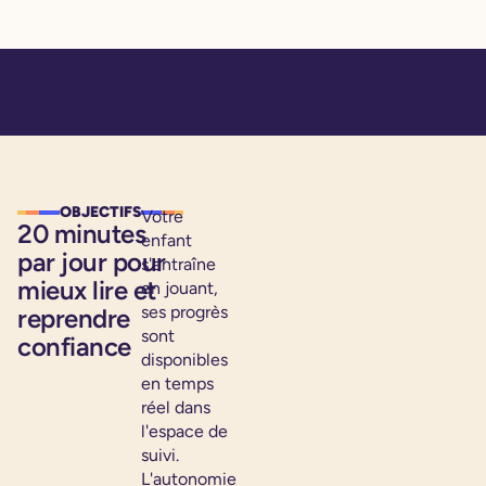
OBJECTIFS
Votre
20 minutes
enfant
par jour pour
s'entraîne
mieux lire et
en jouant,
ses progrès
reprendre
sont
confiance
disponibles
en temps
réel dans
l'espace de
suivi.
L'autonomie