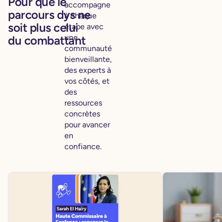
Pour que le
accompagne
parcours dys ne
à chaque
soit plus celui
étape avec
une
du combattant
communauté
bienveillante,
des experts à
vos côtés, et
des
ressources
concrètes
pour avancer
en
confiance.