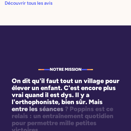
Découvrir tous les avis
NOTRE MISSION
On
dit
qu'il
faut
tout
un
village
pour
élever
un
enfant.
C'est
encore
plus
vrai
quand
il
est
dys.
Il
y
a
l'orthophoniste,
bien
sûr.
Mais
entre
les
séances
?
Poppins
est
ce
relais
:
un
entraînement
quotidien
pour
permettre
mille
petites
victoires.