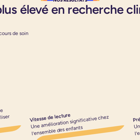
NOS RÉSULTATS
plus élevé en recherche c
cours de soin
ie
Pré
Vitesse de lecture
liser
Une amélioration significative chez
Un
l'ensemble des enfants
l'