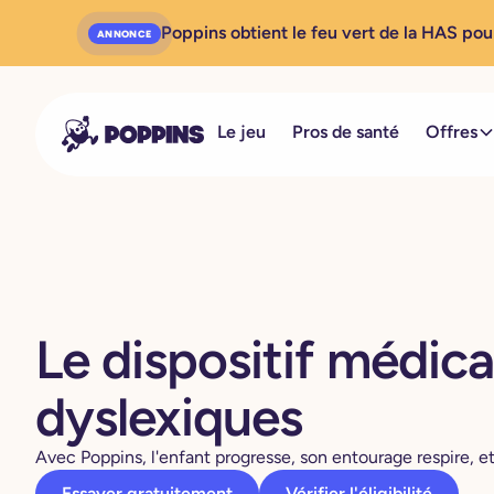
Poppins obtient le feu vert de la HAS pou
ANNONCE
Le jeu
Pros de santé
Offres
Le dispositif médica
dyslexiques
Avec Poppins, l'enfant progresse, son entourage respire, 
Essayer gratuitement
Vérifier l'éligibilité