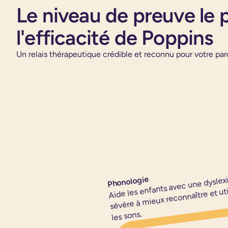
Le niveau de preuve le 
l'efficacité de Poppins
Un relais thérapeutique crédible et reconnu pour votre par
Phonologie
Aide les enfants avec une dyslex
sévère à mieux reconnaître et uti
les sons.