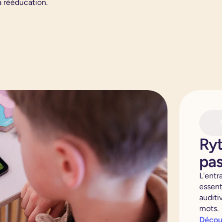
a rééducation.
Ryt
pas
L'entr
essent
auditi
mots.
Découv